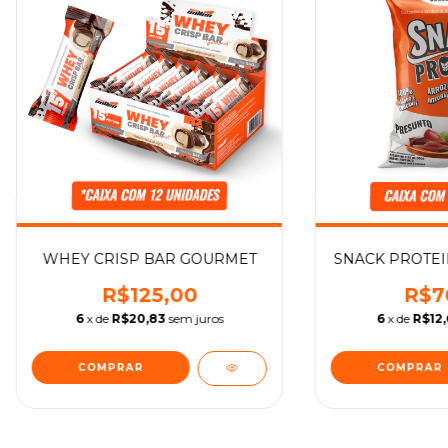
WHEY CRISP BAR GOURMET
SNACK PROTEI
R$125,00
R$7
6
x de
R$20,83
sem juros
6
x de
R$12,
COMPRAR
COMPRAR