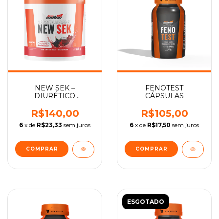
NEW SEK –
FENOTEST
DIURÉTICO
CÁPSULAS
SUPLEMENTO
ALIMENTAR EM PÓ
R$140,00
R$105,00
6
x de
R$23,33
sem juros
6
x de
R$17,50
sem juros
ESGOTADO