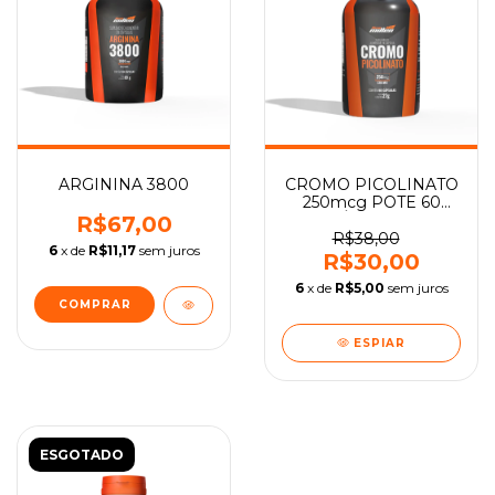
ARGININA 3800
CROMO PICOLINATO
250mcg POTE 60
CÁPSULAS
R$67,00
R$38,00
6
x de
R$11,17
sem juros
R$30,00
6
x de
R$5,00
sem juros
ESPIAR
ESGOTADO