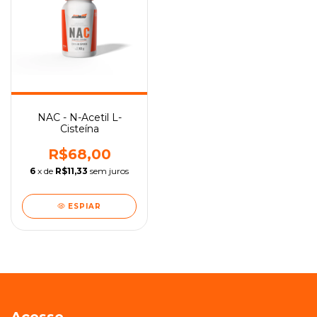
NAC - N-Acetil L-
Cisteína
R$68,00
6
x de
R$11,33
sem juros
ESPIAR