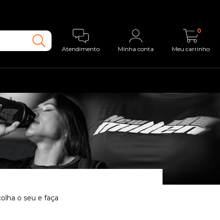
0
Atendimento
Minha conta
Meu carrinho
colha o seu e faça