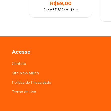
R$69,00
6
x de
R$11,50
sem juros
Acesse
Contato
Site New Millen
Política de Privacidade
Termo de Uso