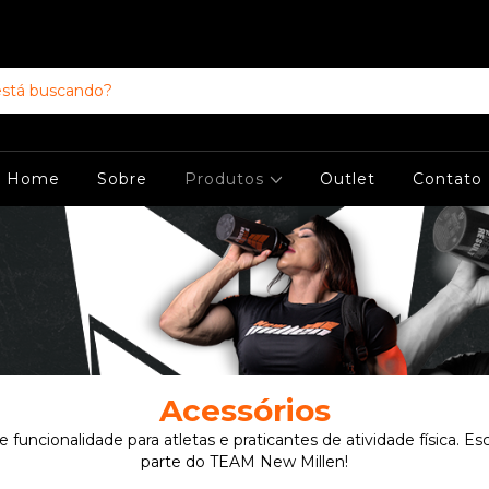
Home
Sobre
Produtos
Outlet
Contato
Acessórios
 e funcionalidade para atletas e praticantes de atividade física. Es
parte do TEAM New Millen!