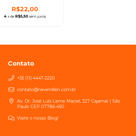
R$22,00
4
x de
R$5,50
sem juros
Contato
+55 (11) 4447-2220
contato@newmillen.com.br
Av. Dr. José Luís Leme Maciel, 327 Cajamar | São
Paulo CEP 07786-450
Visite o nosso Blog!